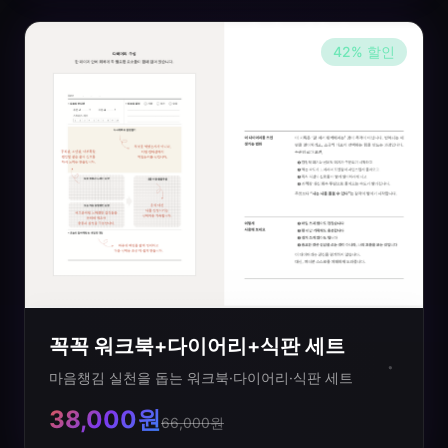
42
%
할인
꼭꼭 워크북+다이어리+식판 세트
마음챙김 실천을 돕는 워크북·다이어리·식판 세트
38,000원
66,000원