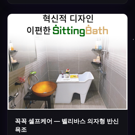
꼭꼭 셀프케어 — 벨리바스 의자형 반신
욕조