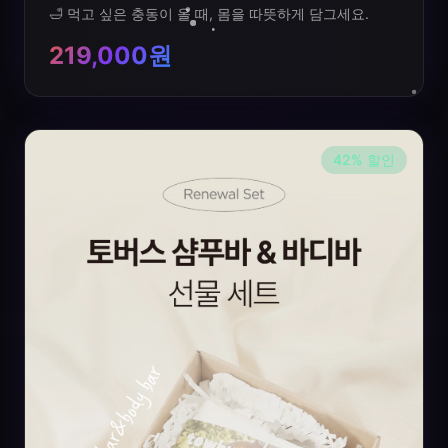
🛁 먹고 싶은 충동이 올 때, 몸을 따뜻하게 담그세요.
219,000원
42
%
할인