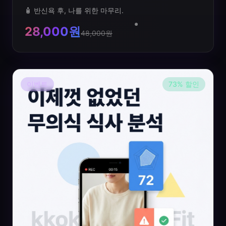
🧴 반신욕 후, 나를 위한 마무리.
28,000원
48,000원
이벤트
73
%
할인