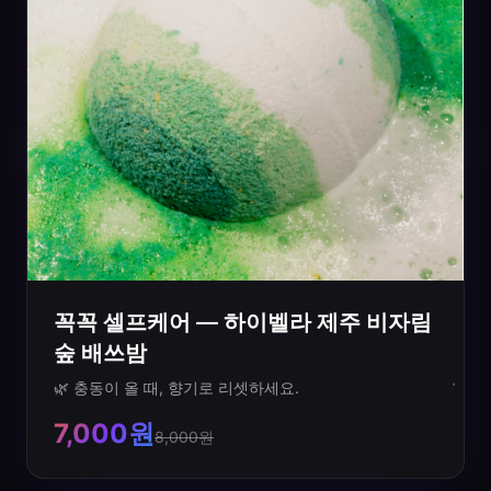
꼭꼭 셀프케어 — 하이벨라 제주 비자림
숲 배쓰밤
🌿 충동이 올 때, 향기로 리셋하세요.
7,000원
8,000원