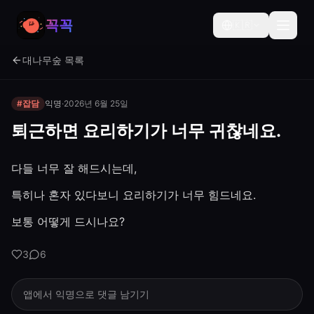
꼭꼭
🇰🇷
대나무숲 목록
#잡담
익명
·
2026년 6월 25일
퇴근하면 요리하기가 너무 귀찮네요.
다들 너무 잘 해드시는데,
특히나 혼자 있다보니 요리하기가 너무 힘드네요.
보통 어떻게 드시나요?
3
6
앱에서 익명으로 댓글 남기기