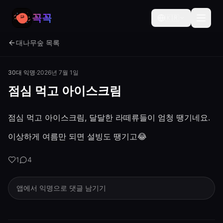
꼭꼭
🇰🇷
대나무숲 목록
30대 익명
·
2026년 7월 1일
점심 먹고 아이스크림
점심 먹고 아이스크림, 달달한 라떼류들이 엄청 땡기네요.
이상하게 여름만 되면 설빙도 땡기고😂
1
4
앱에서 익명으로 댓글 남기기