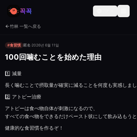
꼭꼭
🇯🇵
竹林 一覧へ戻る
#食習慣
匿名
·
2026년 6월 11일
100回噛むことを始めた理由
1️⃣ 減量
長く噛むことで摂取量が確実に減ることを何度も実感しまし
2️⃣ アトピー治療
アトピーは食べ物自体が刺激になるので、
すべての食べ物をできるだけペースト状にして飲み込もうと
健康的な食習慣を作るぞ！